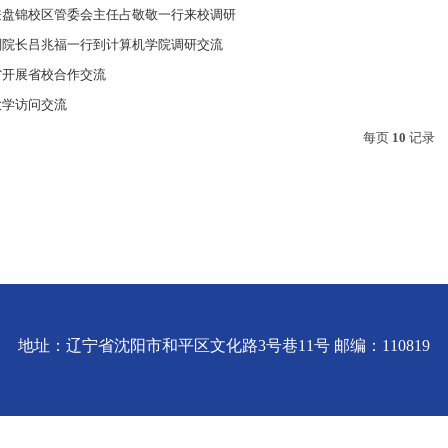
兼盘锦校区管委会主任占敬敬一行来校调研
副院长吕兆福一行到计算机学院调研交流
省开展省校合作交流
大学访问交流
每页
10
记录
地址：辽宁省沈阳市和平区文化路3号巷11号 邮编：110819