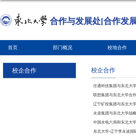
合作与发展处[合作发展
首页
部门概况
校地合作
校企合作
校企合作
任通科技集团与东北大
联想集团与东北大学合
辽宁矿投集团与东北大
永道集团与东北大学战
中国水电六局和东北大
东北大学-辽宁李永波国