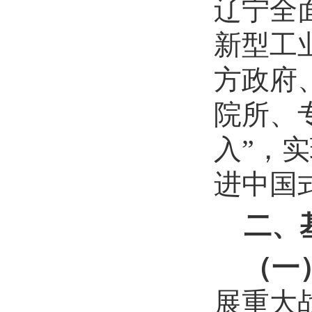
辽宁全
新型工
方政府
院所、
入”，
进中国
二、
（一
展重大