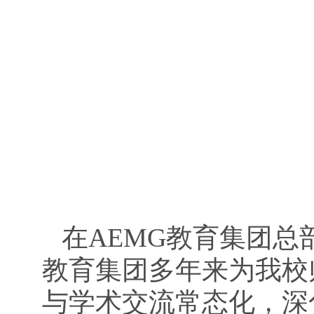
在AEMG教育集团总
教育集团多年来为我校
与学术交流常态化，深