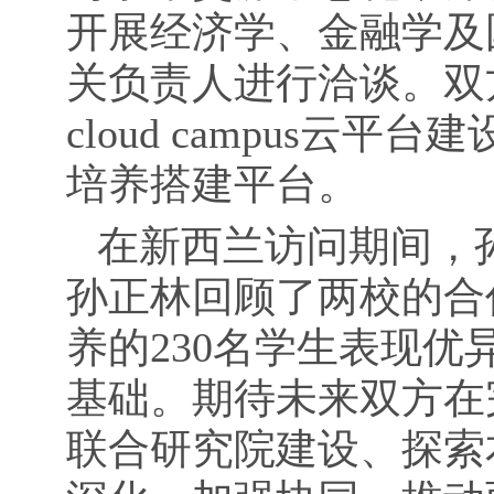
开展经济学、金融学及
关负责人进行洽谈。双
cloud campus
培养搭建平台。
在新西兰访问期间，孙正
孙正林回顾了两校的合
养的230名学生表现
基础。期待未来双方在
联合研究院建设、探索