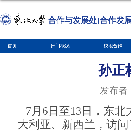
合作与发展处[合作发展
首页
部门概况
校地合作
孙正
发布者
7月6日至13日，东
大利亚、新西兰，访问