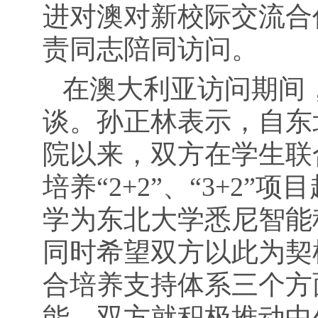
进对澳对新校际交流合
责同志陪同访问。
在澳大利亚访问期间，孙
谈。孙正林表示，自东
院以来，双方在学生联
培养“2+2”、“3+
学为东北大学悉尼智能
同时希望双方以此为契
合培养支持体系三个方
能。双方就积极推动中