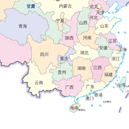
内蒙古
甘肃
北京
天津
河北
宁夏
山西
山东
青海
河南
陕西
江苏
安徽
上海
湖北
四川
重庆
浙江
江西
湖南
贵州
福建
云南
台湾
广东
广西
香港
澳门
海南