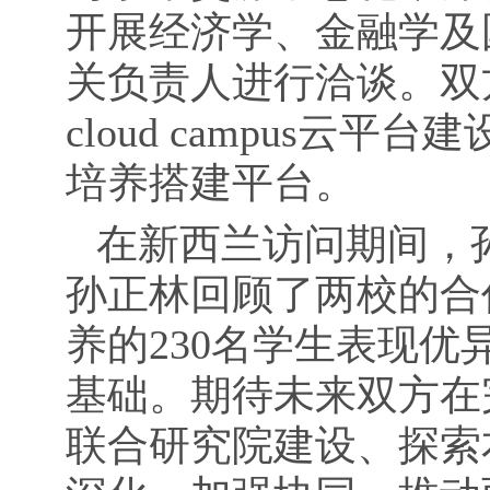
开展经济学、金融学及
关负责人进行洽谈。双
cloud campus
培养搭建平台。
在新西兰访问期间，孙正
孙正林回顾了两校的合
养的230名学生表现
基础。期待未来双方在
联合研究院建设、探索