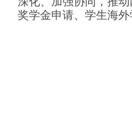
深化、加强协同，推动
奖学金申请、学生海外